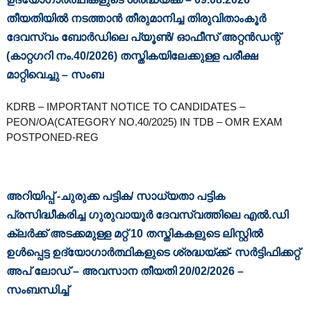
r
u
തീയതിയിൽ നടത്താൻ തീരുമാനിച്ച തിരുവിതാംകൂർ
i
ദേവസ്വം ബോർഡിലെ പ്യൂൺ/ ഓഫീസ് അറ്റൻഡന്റ്
t
m
(കാറ്റഗറി നം.40/2026) തസ്തികയിലേക്കുള്ള പരീക്ഷ
e
മാറ്റിവെച്ചു – സംബ
n
t
B
KDRB – IMPORTANT NOTICE TO CANDIDATES –
o
PEON/OA(CATEGORY NO.40/2025) IN TDB – OMR EXAM
a
POSTPONED-REG
r
d
അറിയിപ്പ് -ചുരുക്ക പട്ടിക/ സാധ്യതാ പട്ടിക
പ്രസിദ്ധീകരിച്ച ഗുരുവായൂ‌‍‌ർ ദേവസ്വത്തിലെ എൽ.ഡി
ക്ലർക്ക് അടക്കമുള്ള മറ്റ് 10 തസ്തികകളുടെ ലിസ്റ്റിൽ
ഉൾപ്പെട്ട ഉദ്യോഗാ‍ർത്ഥികളുടെ ശ്രദ്ധയ്ക്ക്- സർട്ടിഫിക്കറ്റ്
അപ് ലോഡ് – അവസാന തീയതി 20/02/2026 –
സംബന്ധിച്ച്